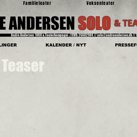
Familieteater
Voksenteater
E ANDERSEN
SOLO
& TE
André Andersen SOLO & Teaterkompagni
//CVR: 26602904
// solo@andreandersen.dk // 
LINGER
KALENDER / NYT
PRESSE
- Teaser