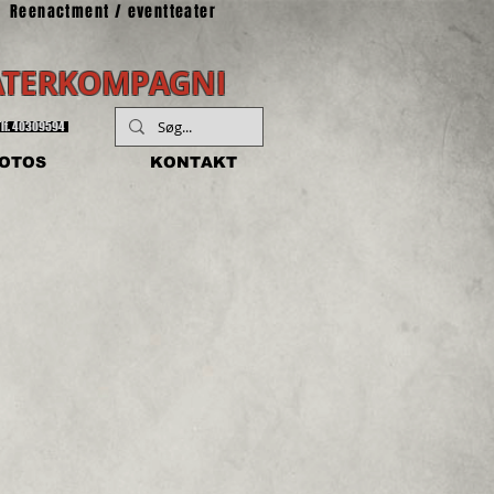
Reenactment / eventteater
ATERKOMPAGNI
Tlf. 40309594
FOTOS
KONTAKT