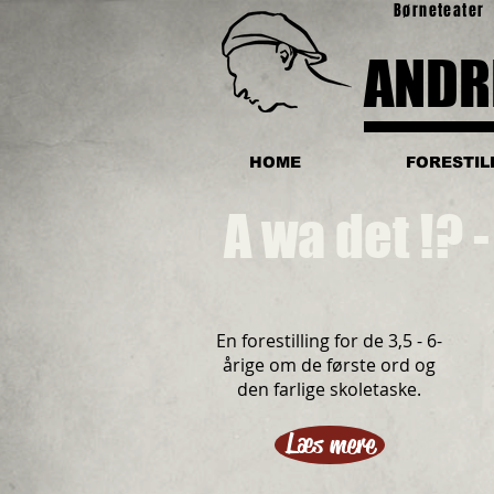
Børneteater
ANDR
HOME
FORESTIL
A wa det !? 
En forestilling for de 3,5 - 6-
årige om de første ord og
den farlige skoletaske.
Læs mere