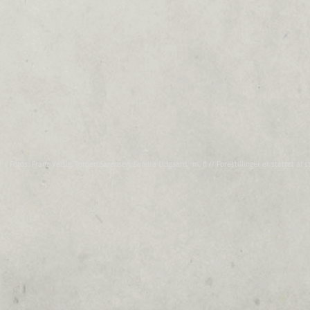
Fotos: Franz Veisig, Torben Sørensen, Sandra Odgaard, m. fl // Forestillinger er støttet af s