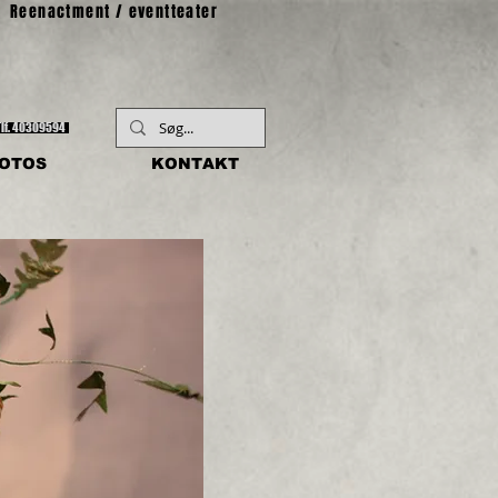
Reenactment / eventteater
ATERKOMPAGNI
Tlf. 40309594
FOTOS
KONTAKT