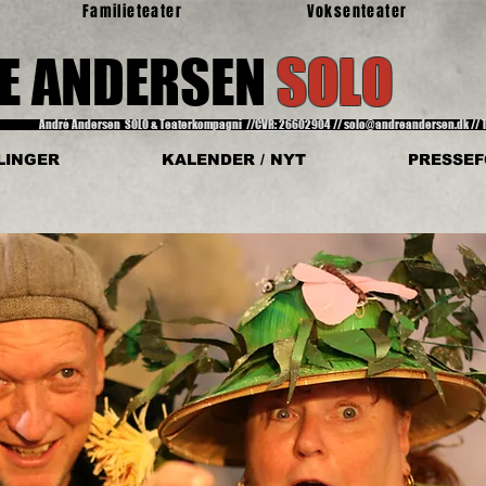
Familieteater
Voksenteater
E ANDERSEN
SOLO
& TE
André Andersen SOLO & Teaterkompagni
//CVR: 26602904
// solo@andreandersen.dk // 
LINGER
KALENDER / NYT
PRESSE