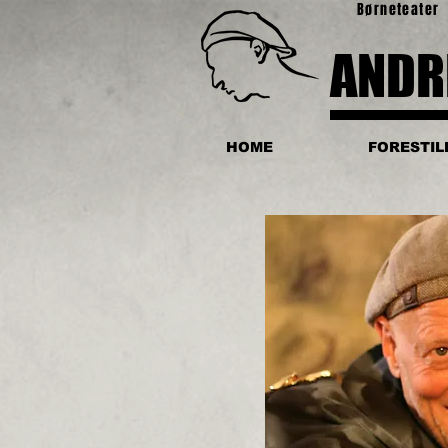
Børneteater
ANDR
HOME
FORESTIL