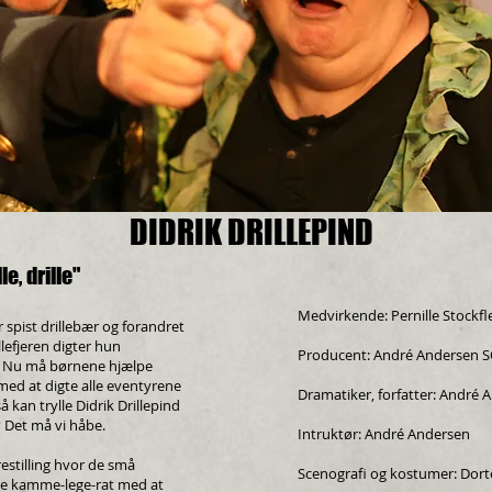
DIDRIK DRILLEPIND
le, drille"
Medvirkende: Pernille Stockf
ar spist drillebær og forandret
yllefjeren digter hun
Producent: André Andersen 
yr. Nu må børnene hjælpe
med at digte alle eventyrene
Dramatiker, forfatter: André 
å kan trylle Didrik Drillepind
n? Det må vi håbe.
Intruktør: André Andersen
estilling hvor de små
Scenografi og kostumer: Dor
e kamme-lege-rat med at