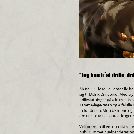
"Jeg kan li´at drille, dril
Åh nej… Sille Mille Fantasille h
sig til Didrik Drillepind. Med tr
drilleslutninger på alle event
kamme-lege-raten og Alfelulle 
fri for drilleri. Mon børnene ogs
om til Sille Mille Fantasille ige
Velkommen til en interaktiv for
publikummer hjælper deres ny