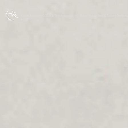
André Andersen SOLO & Teaterkompagni - Fotos: Franz Veisig, Torben Sørensen, 
kunstfond