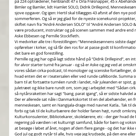
på 224 optrædener, heriblandt 47 x Orla Frøsnapper, 45 x Abehånde
Bimler og Bamler, lidt Hamlet SOLO, Didrik Drillepind, Menneskesø
sjove opgaver. Og igen: Hertil skal tillægges 43 afsnit af den nye po
sommerferien. Og så er jeg glad for de nyeste scenekunst-projekter,
skiftet navn fra “André Andersen SOLO” til “
André Andersen SOLO &
være producent, instruktør og på scenen sammen med andre end mi
Aske Ebbesen
 og 
Pernille Stockfleth
.
Vi medvirker alle tre i forestillingen: “
Menneskesønnens sidste dage
opførelser i kirker, og så får den ros for at passe godt til konfirmati
det bare en god forestilling. 
Pernille og jeg har også lagt sidste hånd på “Didrik Drillepind”, en int
for alvor starter turné fra januar - og så er Aske og jeg ved at omskri
vores sådan cirka-podcast, til monologer og sceniske fortællinger, 
hvad enten det er i teatersalen eller ved runde caféborde. Summa s
barn til at fortsætte turnéen rundt i landet, når juleanden er spist
juletræet og ikke bare rundt om, som jeg i arbejdet med “Sådan cirka
så nytårsraketten har sagt “bang, parat igang”, så er sidste halvdel
Der er allerede sat nåle i Danmarkskortet til en del abehænder, en 
menneskesøn, samt en Nangijala-drage med navnet Katla.. Tak til d
forbi og tak til de kulturbærere der holder fanen højt, rundt omkring
Kulturkonsulenter, Bibliotekarer, skolelærere, etc - der gør hvad d
regering på værdien i et kulturrigt samfund, både for børn og voksne
at besøge i løbet af året, nogen af dem flere gange - og det har ikke
God jul og godt nytår til alle, hvis veje jeg krydsede, på den ene ell